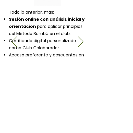
Todo lo anterior, más:
Sesión online con análisis inicial y
orientación
para aplicar principios
del Método Bambú en el club.
Certificado digital personalizado
como Club Colaborador.
Acceso preferente y descuentos en
futuras formaciones o materiales
profesionales para el club, de forma
colectiva.
Reconocimiento digital como Club
Colaborador del Método Bambú.