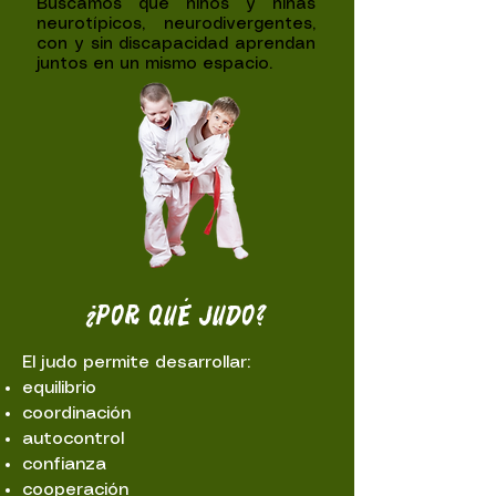
Buscamos que niños y niñas
neurotípicos, neurodivergentes,
con y sin discapacidad aprendan
juntos en un mismo espacio.
¿POR QUÉ JUDO?
El judo permite desarrollar:
equilibrio
coordinación
autocontrol
confianza
cooperación